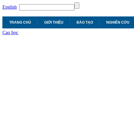
English
TRANG CHỦ
GIỚI THIỆU
ĐÀO TẠO
NGHIÊN CỨU
Cao học