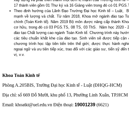
17 thành viên gồm 01 Thư ký và 16 Giảng viên trong đó có 01 PGS.
Theo định hướng của Lãnh Đạo Trường Đại học Kinh tế – Luật, B
mạnh về lượng và chất. Từ năm 2018, Khoa mở ngành đào tạo Toán
chính (Toán Kinh tế). Năm 2019 Bộ môn được nâng cấp thành Khoa
cơ hữu, trong đó có 03 PGS.TS, 08 TS, 03 ThS. Năm học 2020 - 2
đào tạo Chất lượng cao ngành Toán Kinh tế. Chương trình này hướn
các tiêu chuẩn khắt khe của đào tạo. Sinh viên sẽ được tiếp cận 
chương trình học tập tiên tiến trên thế giới; được thực hành n
ngoại ngữ và ưu tiên tiếp xúc, trao đổi với các giáo sư, tiến sỹ đến
vị, v.v.
Khoa Toán Kinh tế
Phòng A.205BIS, Trường Đại học Kinh tế - Luật (ĐHQG-HCM)
Địa chỉ: số 669 Đỗ Mười, khu phố 13, Phường Linh Xuân, TP.HCM
Email: khoatkt@uel.edu.vn Điện thoại:
19001239
(6621)