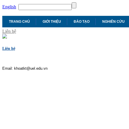
English
TRANG CHỦ
GIỚI THIỆU
ĐÀO TẠO
NGHIÊN CỨU
Liên hệ
Liên hệ
Email: khoatkt@uel.edu.vn