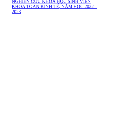
NGHIÊN CỨU KHOA HỌC SINH VIÊN
KHOA TOÁN KINH TẾ, NĂM HỌC 2022 –
2023