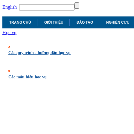
English
TRANG CHỦ
GIỚI THIỆU
ĐÀO TẠO
NGHIÊN CỨU
Học vụ
Các quy trình - hướng dẫn học vụ
Các mẫu biểu học vụ