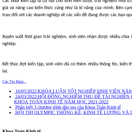
Các buổi kiến tập là cơ hội cho sinh viên được trải nghiệm môi t
giá và nâng cao kiến thức cũng như là kĩ năng của mình. Bên cạn
trao đổi với các doanh nghiệp về các vấn đề đang được các bạn qu
Xuyên suốt thời gian trải nghiệm, sinh viên nhận được nhiều chia 
nghiệp.
Kết thúc đợt kiến tập, sinh viên đã có thêm nhiều thông tin, kiến
lai.
Các Tin Khác :
16/05/2022:
KHÓA LUẬN TỐT NGHIỆP SINH VIÊN NĂM H
24/03/2022:
HỘI ĐỒNG NGHIỆM THU ĐỀ TÀI NGHIÊN 
KHOA TOÁN KINH TẾ NĂM HỌC 2021-2022
Phân biệt 3 chương trình đào tạo của Khoa Toán Kinh tế
HỘI THI OLYMPIC THỐNG KÊ, KINH TẾ LƯỢNG VÀ 
Khoa Toán Kinh tế